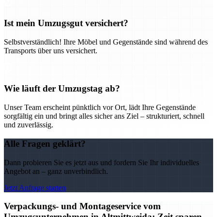
Ist mein Umzugsgut versichert?
Selbstverständlich! Ihre Möbel und Gegenstände sind während des
Transports über uns versichert.
Wie läuft der Umzugstag ab?
Unser Team erscheint pünktlich vor Ort, lädt Ihre Gegenstände
sorgfältig ein und bringt alles sicher ans Ziel – strukturiert, schnell
und zuverlässig.
Alle Fragen geklärt?
Dann probieren Sie es jetzt aus und fordern Sie Ihr individuelles
Angebot an – ganz unverbindlich.
Jetzt Anfrage starten
Verpackungs- und Montageservice vom
Umzugsunternehmen in Altmittweida: Zeit sparen,