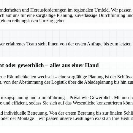
derheiten und Herausforderungen im regionalen Umfeld. Wir passen un
 auf uns für eine sorgfältige Planung, zuverlässige Durchführung und 
r einen reibungslosen Umzug geben.
 erfahrenes Team steht Ihnen von der ersten Anfrage bis zum letzten Ka
oder gewerblich – alles aus einer Hand
eue Räumlichkeiten wechselt – eine sorgfältige Planung ist der Schl
rden, von der Abstimmung der Logistik über die Abladeplanung bis hin z
Umzugsplanung und -durchführung – Privat wie Gewerblich. Mit unserer
se und effizient, sodass Sie sich auf das Wesentliche konzentrieren 
und individuelle Betreuung. Von der ersten Beratung bis zur finalen S
der der Montage – wir passen unsere Leistungen exakt an Ihre Bedürf