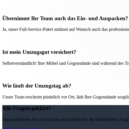
Übernimmt Ihr Team auch das Ein- und Auspacken?
Ja, unser Full-Service-Paket umfasst auf Wunsch auch das professio
Ist mein Umzugsgut versichert?
Selbstverständlich! Ihre Möbel und Gegenstände sind während des Tra
Wie läuft der Umzugstag ab?
Unser Team erscheint pünktlich vor Ort, lädt Ihre Gegenstände sorgfälti
Alle Fragen geklärt?
Dann probieren Sie es jetzt aus und fordern Sie Ihr individuelles Ang