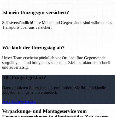
Ist mein Umzugsgut versichert?
Selbstverständlich! Ihre Möbel und Gegenstände sind während des
Transports über uns versichert.
Wie läuft der Umzugstag ab?
Unser Team erscheint pünktlich vor Ort, lädt Ihre Gegenstände
sorgfältig ein und bringt alles sicher ans Ziel – strukturiert, schnell
und zuverlässig.
Alle Fragen geklärt?
Dann probieren Sie es jetzt aus und fordern Sie Ihr individuelles
Angebot an – ganz unverbindlich.
Jetzt Anfrage starten
Verpackungs- und Montageservice vom
Umzugsunternehmen in Altmittweida: Zeit sparen,