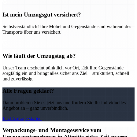
Ist mein Umzugsgut versichert?
Selbstverständlich! Ihre Möbel und Gegenstände sind während des
Transports über uns versichert.
Wie läuft der Umzugstag ab?
Unser Team erscheint pünktlich vor Ort, lädt Ihre Gegenstände
sorgfältig ein und bringt alles sicher ans Ziel – strukturiert, schnell
und zuverlässig.
Alle Fragen geklärt?
Dann probieren Sie es jetzt aus und fordern Sie Ihr individuelles
Angebot an – ganz unverbindlich.
Jetzt Anfrage starten
Verpackungs- und Montageservice vom
Umzugsunternehmen in Altmittweida: Zeit sparen,