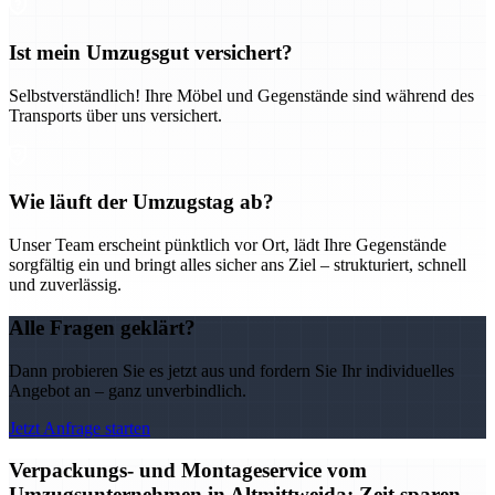
Ist mein Umzugsgut versichert?
Selbstverständlich! Ihre Möbel und Gegenstände sind während des
Transports über uns versichert.
Wie läuft der Umzugstag ab?
Unser Team erscheint pünktlich vor Ort, lädt Ihre Gegenstände
sorgfältig ein und bringt alles sicher ans Ziel – strukturiert, schnell
und zuverlässig.
Alle Fragen geklärt?
Dann probieren Sie es jetzt aus und fordern Sie Ihr individuelles
Angebot an – ganz unverbindlich.
Jetzt Anfrage starten
Verpackungs- und Montageservice vom
Umzugsunternehmen in Altmittweida: Zeit sparen,