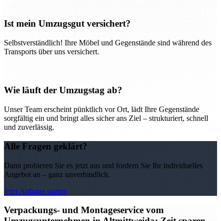
Ist mein Umzugsgut versichert?
Selbstverständlich! Ihre Möbel und Gegenstände sind während des
Transports über uns versichert.
Wie läuft der Umzugstag ab?
Unser Team erscheint pünktlich vor Ort, lädt Ihre Gegenstände
sorgfältig ein und bringt alles sicher ans Ziel – strukturiert, schnell
und zuverlässig.
Alle Fragen geklärt?
Dann probieren Sie es jetzt aus und fordern Sie Ihr individuelles
Angebot an – ganz unverbindlich.
Jetzt Anfrage starten
Verpackungs- und Montageservice vom
Umzugsunternehmen in Altmittweida: Zeit sparen,