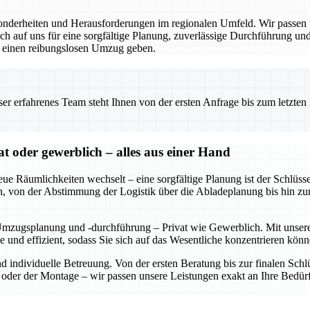
derheiten und Herausforderungen im regionalen Umfeld. Wir passen un
 auf uns für eine sorgfältige Planung, zuverlässige Durchführung und 
r einen reibungslosen Umzug geben.
 erfahrenes Team steht Ihnen von der ersten Anfrage bis zum letzten Ka
oder gewerblich – alles aus einer Hand
eue Räumlichkeiten wechselt – eine sorgfältige Planung ist der Schl
rden, von der Abstimmung der Logistik über die Abladeplanung bis hin z
Umzugsplanung und -durchführung – Privat wie Gewerblich. Mit unserer
se und effizient, sodass Sie sich auf das Wesentliche konzentrieren 
und individuelle Betreuung. Von der ersten Beratung bis zur finalen S
der der Montage – wir passen unsere Leistungen exakt an Ihre Bedürf