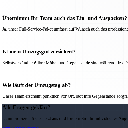
Übernimmt Ihr Team auch das Ein- und Auspacken?
Ja, unser Full-Service-Paket umfasst auf Wunsch auch das professio
Ist mein Umzugsgut versichert?
Selbstverständlich! Ihre Möbel und Gegenstände sind während des Tra
Wie läuft der Umzugstag ab?
Unser Team erscheint pünktlich vor Ort, lädt Ihre Gegenstände sorgfälti
Alle Fragen geklärt?
Dann probieren Sie es jetzt aus und fordern Sie Ihr individuelles Ang