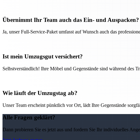
Übernimmt Ihr Team auch das Ein- und Auspacken?
Ja, unser Full-Service-Paket umfasst auf Wunsch auch das professio
Ist mein Umzugsgut versichert?
Selbstverständlich! Ihre Möbel und Gegenstände sind während des Tra
Wie läuft der Umzugstag ab?
Unser Team erscheint pünktlich vor Ort, lädt Ihre Gegenstände sorgfälti
Alle Fragen geklärt?
Dann probieren Sie es jetzt aus und fordern Sie Ihr individuelles Ang