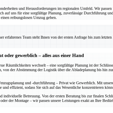
derheiten und Herausforderungen im regionalen Umfeld. Wir passen un
 auf uns für eine sorgfältige Planung, zuverlässige Durchführung und 
r einen reibungslosen Umzug geben.
 erfahrenes Team steht Ihnen von der ersten Anfrage bis zum letzten Ka
oder gewerblich – alles aus einer Hand
eue Räumlichkeiten wechselt – eine sorgfältige Planung ist der Schl
rden, von der Abstimmung der Logistik über die Abladeplanung bis hin z
Umzugsplanung und -durchführung – Privat wie Gewerblich. Mit unserer
se und effizient, sodass Sie sich auf das Wesentliche konzentrieren 
und individuelle Betreuung. Von der ersten Beratung bis zur finalen S
der der Montage – wir passen unsere Leistungen exakt an Ihre Bedürf