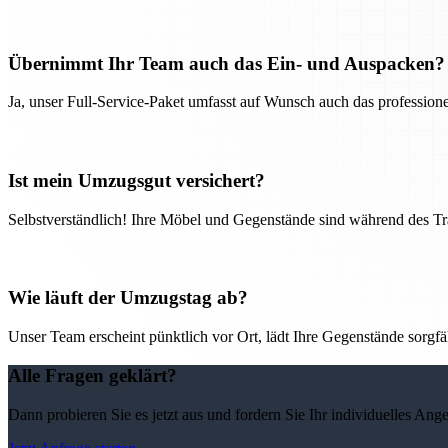
Übernimmt Ihr Team auch das Ein- und Auspacken?
Ja, unser Full-Service-Paket umfasst auf Wunsch auch das professio
Ist mein Umzugsgut versichert?
Selbstverständlich! Ihre Möbel und Gegenstände sind während des Tra
Wie läuft der Umzugstag ab?
Unser Team erscheint pünktlich vor Ort, lädt Ihre Gegenstände sorgfälti
Alle Fragen geklärt?
Dann probieren Sie es jetzt aus und fordern Sie Ihr individuelles Ang