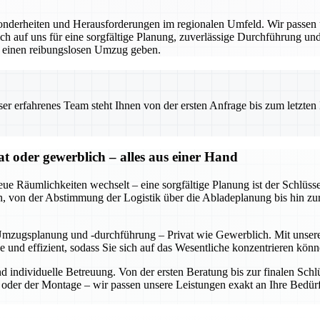
derheiten und Herausforderungen im regionalen Umfeld. Wir passen un
 auf uns für eine sorgfältige Planung, zuverlässige Durchführung und 
r einen reibungslosen Umzug geben.
 erfahrenes Team steht Ihnen von der ersten Anfrage bis zum letzten Ka
oder gewerblich – alles aus einer Hand
eue Räumlichkeiten wechselt – eine sorgfältige Planung ist der Schl
rden, von der Abstimmung der Logistik über die Abladeplanung bis hin z
Umzugsplanung und -durchführung – Privat wie Gewerblich. Mit unserer
se und effizient, sodass Sie sich auf das Wesentliche konzentrieren 
und individuelle Betreuung. Von der ersten Beratung bis zur finalen S
der der Montage – wir passen unsere Leistungen exakt an Ihre Bedürf