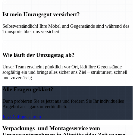
Ist mein Umzugsgut versichert?
Selbstverständlich! Ihre Möbel und Gegenstände sind während des
Transports über uns versichert.
Wie läuft der Umzugstag ab?
Unser Team erscheint pünktlich vor Ort, lädt Ihre Gegenstände
sorgfältig ein und bringt alles sicher ans Ziel – strukturiert, schnell
und zuverlässig.
Alle Fragen geklärt?
Dann probieren Sie es jetzt aus und fordern Sie Ihr individuelles
Angebot an – ganz unverbindlich.
Jetzt Anfrage starten
Verpackungs- und Montageservice vom
Umzugsunternehmen in Altmittweida: Zeit sparen,