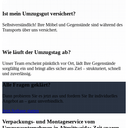
Ist mein Umzugsgut versichert?
Selbstverständlich! Ihre Möbel und Gegenstände sind während des
Transports über uns versichert.
Wie läuft der Umzugstag ab?
Unser Team erscheint pünktlich vor Ort, lädt Ihre Gegenstände
sorgfältig ein und bringt alles sicher ans Ziel – strukturiert, schnell
und zuverlässig.
Alle Fragen geklärt?
Dann probieren Sie es jetzt aus und fordern Sie Ihr individuelles
Angebot an – ganz unverbindlich.
Jetzt Anfrage starten
Verpackungs- und Montageservice vom
Umzugsunternehmen in Altmittweida: Zeit sparen,