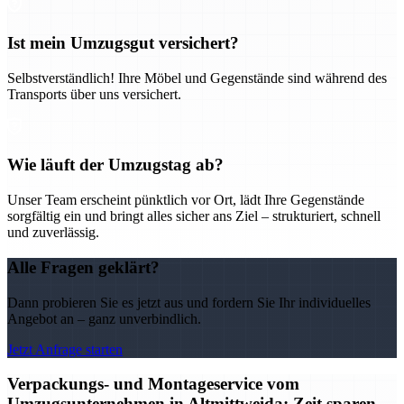
Ist mein Umzugsgut versichert?
Selbstverständlich! Ihre Möbel und Gegenstände sind während des
Transports über uns versichert.
Wie läuft der Umzugstag ab?
Unser Team erscheint pünktlich vor Ort, lädt Ihre Gegenstände
sorgfältig ein und bringt alles sicher ans Ziel – strukturiert, schnell
und zuverlässig.
Alle Fragen geklärt?
Dann probieren Sie es jetzt aus und fordern Sie Ihr individuelles
Angebot an – ganz unverbindlich.
Jetzt Anfrage starten
Verpackungs- und Montageservice vom
Umzugsunternehmen in Altmittweida: Zeit sparen,