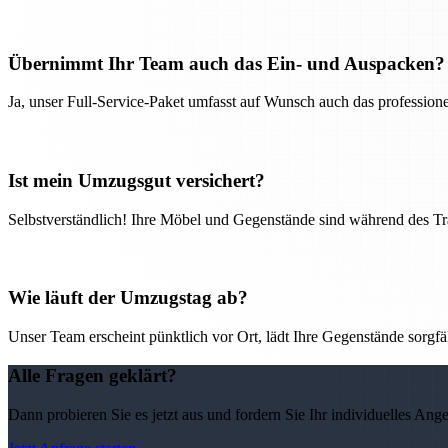
Übernimmt Ihr Team auch das Ein- und Auspacken?
Ja, unser Full-Service-Paket umfasst auf Wunsch auch das professio
Ist mein Umzugsgut versichert?
Selbstverständlich! Ihre Möbel und Gegenstände sind während des Tra
Wie läuft der Umzugstag ab?
Unser Team erscheint pünktlich vor Ort, lädt Ihre Gegenstände sorgfälti
Alle Fragen geklärt?
Dann probieren Sie es jetzt aus und fordern Sie Ihr individuelles Ang