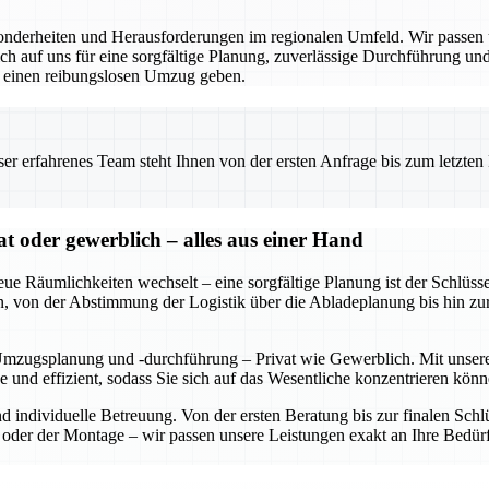
derheiten und Herausforderungen im regionalen Umfeld. Wir passen un
 auf uns für eine sorgfältige Planung, zuverlässige Durchführung und 
r einen reibungslosen Umzug geben.
 erfahrenes Team steht Ihnen von der ersten Anfrage bis zum letzten Ka
oder gewerblich – alles aus einer Hand
eue Räumlichkeiten wechselt – eine sorgfältige Planung ist der Schl
rden, von der Abstimmung der Logistik über die Abladeplanung bis hin z
Umzugsplanung und -durchführung – Privat wie Gewerblich. Mit unserer
se und effizient, sodass Sie sich auf das Wesentliche konzentrieren 
und individuelle Betreuung. Von der ersten Beratung bis zur finalen S
der der Montage – wir passen unsere Leistungen exakt an Ihre Bedürf