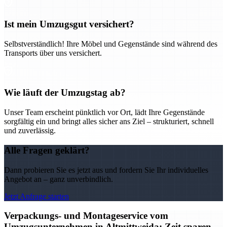
Ist mein Umzugsgut versichert?
Selbstverständlich! Ihre Möbel und Gegenstände sind während des
Transports über uns versichert.
Wie läuft der Umzugstag ab?
Unser Team erscheint pünktlich vor Ort, lädt Ihre Gegenstände
sorgfältig ein und bringt alles sicher ans Ziel – strukturiert, schnell
und zuverlässig.
Alle Fragen geklärt?
Dann probieren Sie es jetzt aus und fordern Sie Ihr individuelles
Angebot an – ganz unverbindlich.
Jetzt Anfrage starten
Verpackungs- und Montageservice vom
Umzugsunternehmen in Altmittweida: Zeit sparen,