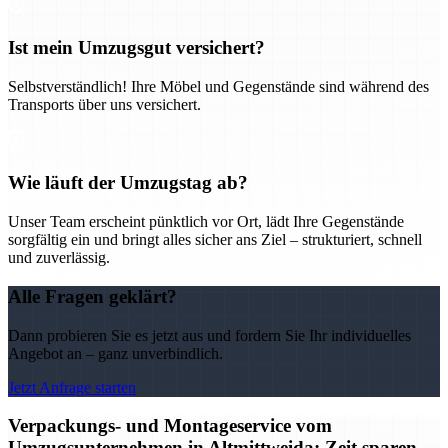
Ist mein Umzugsgut versichert?
Selbstverständlich! Ihre Möbel und Gegenstände sind während des
Transports über uns versichert.
Wie läuft der Umzugstag ab?
Unser Team erscheint pünktlich vor Ort, lädt Ihre Gegenstände
sorgfältig ein und bringt alles sicher ans Ziel – strukturiert, schnell
und zuverlässig.
Alle Fragen geklärt?
Dann probieren Sie es jetzt aus und fordern Sie Ihr individuelles
Angebot an – ganz unverbindlich.
Jetzt Anfrage starten
Verpackungs- und Montageservice vom
Umzugsunternehmen in Altmittweida: Zeit sparen,