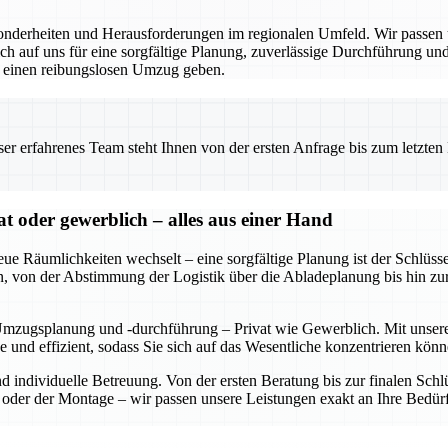
derheiten und Herausforderungen im regionalen Umfeld. Wir passen un
 auf uns für eine sorgfältige Planung, zuverlässige Durchführung und 
r einen reibungslosen Umzug geben.
 erfahrenes Team steht Ihnen von der ersten Anfrage bis zum letzten Ka
oder gewerblich – alles aus einer Hand
eue Räumlichkeiten wechselt – eine sorgfältige Planung ist der Schl
rden, von der Abstimmung der Logistik über die Abladeplanung bis hin z
Umzugsplanung und -durchführung – Privat wie Gewerblich. Mit unserer
se und effizient, sodass Sie sich auf das Wesentliche konzentrieren 
und individuelle Betreuung. Von der ersten Beratung bis zur finalen S
der der Montage – wir passen unsere Leistungen exakt an Ihre Bedürf