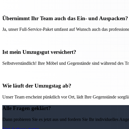
Übernimmt Ihr Team auch das Ein- und Auspacken?
Ja, unser Full-Service-Paket umfasst auf Wunsch auch das professio
Ist mein Umzugsgut versichert?
Selbstverständlich! Ihre Möbel und Gegenstände sind während des Tra
Wie läuft der Umzugstag ab?
Unser Team erscheint pünktlich vor Ort, lädt Ihre Gegenstände sorgfälti
Alle Fragen geklärt?
Dann probieren Sie es jetzt aus und fordern Sie Ihr individuelles Ang