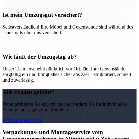
Ist mein Umzugsgut versichert?
Selbstverständlich! Ihre Möbel und Gegenstände sind während des
Transports über uns versichert.
Wie läuft der Umzugstag ab?
Unser Team erscheint pünktlich vor Ort, lädt Ihre Gegenstände
sorgfältig ein und bringt alles sicher ans Ziel – strukturiert, schnell
und zuverlässig.
Alle Fragen geklärt?
Dann probieren Sie es jetzt aus und fordern Sie Ihr individuelles
Angebot an – ganz unverbindlich.
Jetzt Anfrage starten
Verpackungs- und Montageservice vom
Umzugsunternehmen in Altmittweida: Zeit sparen,