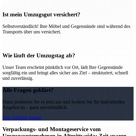
Ist mein Umzugsgut versichert?
Selbstverständlich! Ihre Möbel und Gegenstände sind während des
Transports über uns versichert.
Wie läuft der Umzugstag ab?
Unser Team erscheint pünktlich vor Ort, lädt Ihre Gegenstände
sorgfältig ein und bringt alles sicher ans Ziel – strukturiert, schnell
und zuverlässig.
Alle Fragen geklärt?
Dann probieren Sie es jetzt aus und fordern Sie Ihr individuelles
Angebot an – ganz unverbindlich.
Jetzt Anfrage starten
Verpackungs- und Montageservice vom
Umzugsunternehmen in Altmittweida: Zeit sparen,