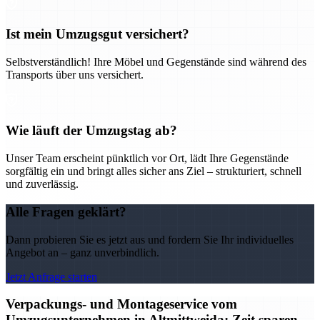
Ist mein Umzugsgut versichert?
Selbstverständlich! Ihre Möbel und Gegenstände sind während des
Transports über uns versichert.
Wie läuft der Umzugstag ab?
Unser Team erscheint pünktlich vor Ort, lädt Ihre Gegenstände
sorgfältig ein und bringt alles sicher ans Ziel – strukturiert, schnell
und zuverlässig.
Alle Fragen geklärt?
Dann probieren Sie es jetzt aus und fordern Sie Ihr individuelles
Angebot an – ganz unverbindlich.
Jetzt Anfrage starten
Verpackungs- und Montageservice vom
Umzugsunternehmen in Altmittweida: Zeit sparen,