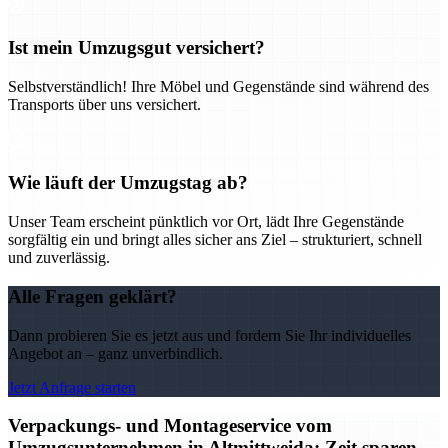
Ist mein Umzugsgut versichert?
Selbstverständlich! Ihre Möbel und Gegenstände sind während des
Transports über uns versichert.
Wie läuft der Umzugstag ab?
Unser Team erscheint pünktlich vor Ort, lädt Ihre Gegenstände
sorgfältig ein und bringt alles sicher ans Ziel – strukturiert, schnell
und zuverlässig.
Alle Fragen geklärt?
Dann probieren Sie es jetzt aus und fordern Sie Ihr individuelles
Angebot an – ganz unverbindlich.
Jetzt Anfrage starten
Verpackungs- und Montageservice vom
Umzugsunternehmen in Altmittweida: Zeit sparen,