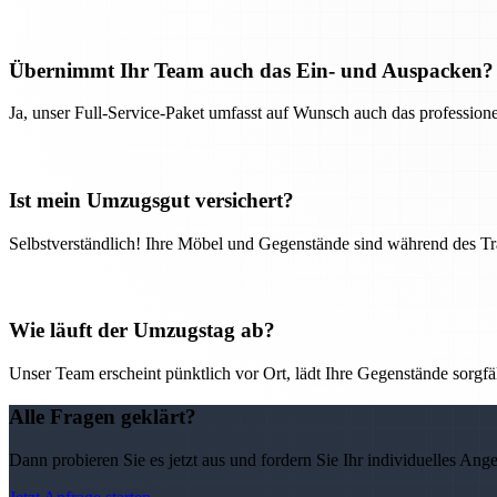
Übernimmt Ihr Team auch das Ein- und Auspacken?
Ja, unser Full-Service-Paket umfasst auf Wunsch auch das professio
Ist mein Umzugsgut versichert?
Selbstverständlich! Ihre Möbel und Gegenstände sind während des Tra
Wie läuft der Umzugstag ab?
Unser Team erscheint pünktlich vor Ort, lädt Ihre Gegenstände sorgfälti
Alle Fragen geklärt?
Dann probieren Sie es jetzt aus und fordern Sie Ihr individuelles Ang