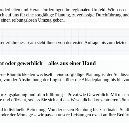
derheiten und Herausforderungen im regionalen Umfeld. Wir passen un
 auf uns für eine sorgfältige Planung, zuverlässige Durchführung und 
r einen reibungslosen Umzug geben.
 erfahrenes Team steht Ihnen von der ersten Anfrage bis zum letzten Ka
oder gewerblich – alles aus einer Hand
eue Räumlichkeiten wechselt – eine sorgfältige Planung ist der Schl
rden, von der Abstimmung der Logistik über die Abladeplanung bis hin z
Umzugsplanung und -durchführung – Privat wie Gewerblich. Mit unserer
se und effizient, sodass Sie sich auf das Wesentliche konzentrieren 
und individuelle Betreuung. Von der ersten Beratung bis zur finalen S
der der Montage – wir passen unsere Leistungen exakt an Ihre Bedürf