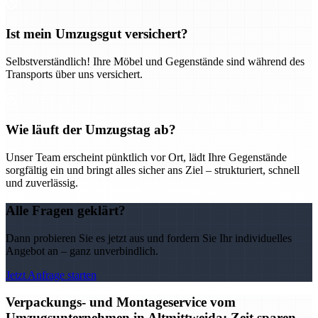
Ist mein Umzugsgut versichert?
Selbstverständlich! Ihre Möbel und Gegenstände sind während des
Transports über uns versichert.
Wie läuft der Umzugstag ab?
Unser Team erscheint pünktlich vor Ort, lädt Ihre Gegenstände
sorgfältig ein und bringt alles sicher ans Ziel – strukturiert, schnell
und zuverlässig.
Alle Fragen geklärt?
Dann probieren Sie es jetzt aus und fordern Sie Ihr individuelles
Angebot an – ganz unverbindlich.
Jetzt Anfrage starten
Verpackungs- und Montageservice vom
Umzugsunternehmen in Altmittweida: Zeit sparen,