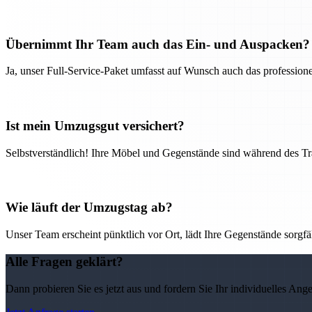
Übernimmt Ihr Team auch das Ein- und Auspacken?
Ja, unser Full-Service-Paket umfasst auf Wunsch auch das professio
Ist mein Umzugsgut versichert?
Selbstverständlich! Ihre Möbel und Gegenstände sind während des Tra
Wie läuft der Umzugstag ab?
Unser Team erscheint pünktlich vor Ort, lädt Ihre Gegenstände sorgfälti
Alle Fragen geklärt?
Dann probieren Sie es jetzt aus und fordern Sie Ihr individuelles Ang