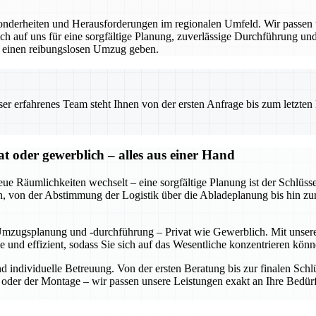
derheiten und Herausforderungen im regionalen Umfeld. Wir passen un
 auf uns für eine sorgfältige Planung, zuverlässige Durchführung und 
r einen reibungslosen Umzug geben.
 erfahrenes Team steht Ihnen von der ersten Anfrage bis zum letzten Ka
oder gewerblich – alles aus einer Hand
eue Räumlichkeiten wechselt – eine sorgfältige Planung ist der Schl
rden, von der Abstimmung der Logistik über die Abladeplanung bis hin z
Umzugsplanung und -durchführung – Privat wie Gewerblich. Mit unserer
se und effizient, sodass Sie sich auf das Wesentliche konzentrieren 
und individuelle Betreuung. Von der ersten Beratung bis zur finalen S
der der Montage – wir passen unsere Leistungen exakt an Ihre Bedürf