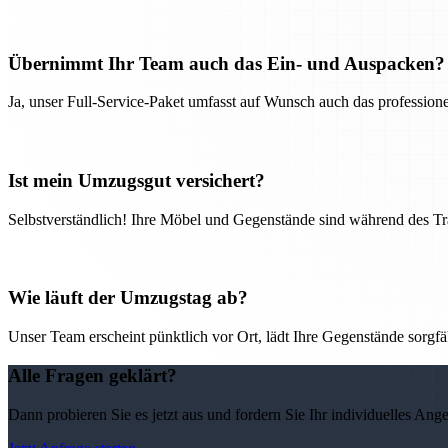
Übernimmt Ihr Team auch das Ein- und Auspacken?
Ja, unser Full-Service-Paket umfasst auf Wunsch auch das professio
Ist mein Umzugsgut versichert?
Selbstverständlich! Ihre Möbel und Gegenstände sind während des Tra
Wie läuft der Umzugstag ab?
Unser Team erscheint pünktlich vor Ort, lädt Ihre Gegenstände sorgfälti
Alle Fragen geklärt?
Dann probieren Sie es jetzt aus und fordern Sie Ihr individuelles Ang