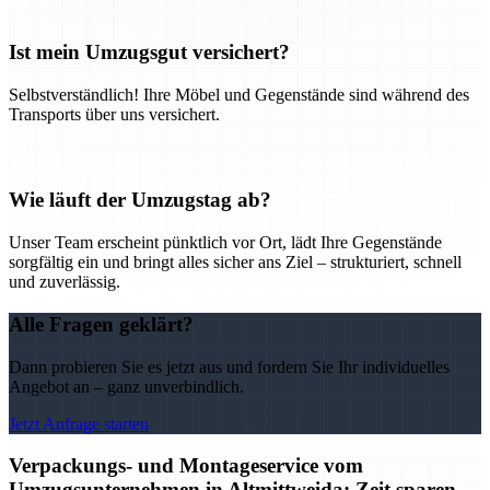
Ist mein Umzugsgut versichert?
Selbstverständlich! Ihre Möbel und Gegenstände sind während des
Transports über uns versichert.
Wie läuft der Umzugstag ab?
Unser Team erscheint pünktlich vor Ort, lädt Ihre Gegenstände
sorgfältig ein und bringt alles sicher ans Ziel – strukturiert, schnell
und zuverlässig.
Alle Fragen geklärt?
Dann probieren Sie es jetzt aus und fordern Sie Ihr individuelles
Angebot an – ganz unverbindlich.
Jetzt Anfrage starten
Verpackungs- und Montageservice vom
Umzugsunternehmen in Altmittweida: Zeit sparen,