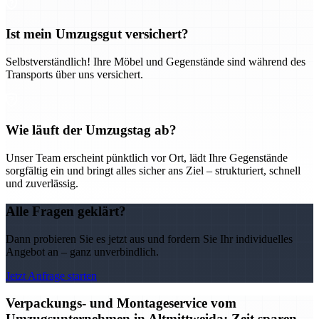
Ist mein Umzugsgut versichert?
Selbstverständlich! Ihre Möbel und Gegenstände sind während des
Transports über uns versichert.
Wie läuft der Umzugstag ab?
Unser Team erscheint pünktlich vor Ort, lädt Ihre Gegenstände
sorgfältig ein und bringt alles sicher ans Ziel – strukturiert, schnell
und zuverlässig.
Alle Fragen geklärt?
Dann probieren Sie es jetzt aus und fordern Sie Ihr individuelles
Angebot an – ganz unverbindlich.
Jetzt Anfrage starten
Verpackungs- und Montageservice vom
Umzugsunternehmen in Altmittweida: Zeit sparen,