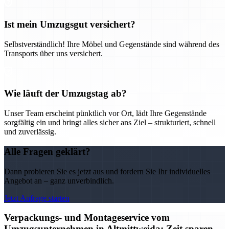
Ist mein Umzugsgut versichert?
Selbstverständlich! Ihre Möbel und Gegenstände sind während des
Transports über uns versichert.
Wie läuft der Umzugstag ab?
Unser Team erscheint pünktlich vor Ort, lädt Ihre Gegenstände
sorgfältig ein und bringt alles sicher ans Ziel – strukturiert, schnell
und zuverlässig.
Alle Fragen geklärt?
Dann probieren Sie es jetzt aus und fordern Sie Ihr individuelles
Angebot an – ganz unverbindlich.
Jetzt Anfrage starten
Verpackungs- und Montageservice vom
Umzugsunternehmen in Altmittweida: Zeit sparen,