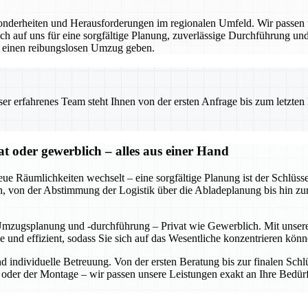
derheiten und Herausforderungen im regionalen Umfeld. Wir passen un
 auf uns für eine sorgfältige Planung, zuverlässige Durchführung und 
r einen reibungslosen Umzug geben.
 erfahrenes Team steht Ihnen von der ersten Anfrage bis zum letzten Ka
oder gewerblich – alles aus einer Hand
eue Räumlichkeiten wechselt – eine sorgfältige Planung ist der Schl
rden, von der Abstimmung der Logistik über die Abladeplanung bis hin z
Umzugsplanung und -durchführung – Privat wie Gewerblich. Mit unserer
se und effizient, sodass Sie sich auf das Wesentliche konzentrieren 
und individuelle Betreuung. Von der ersten Beratung bis zur finalen S
der der Montage – wir passen unsere Leistungen exakt an Ihre Bedürf