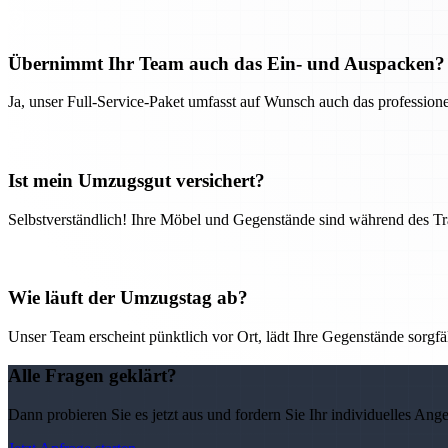
Übernimmt Ihr Team auch das Ein- und Auspacken?
Ja, unser Full-Service-Paket umfasst auf Wunsch auch das professio
Ist mein Umzugsgut versichert?
Selbstverständlich! Ihre Möbel und Gegenstände sind während des Tra
Wie läuft der Umzugstag ab?
Unser Team erscheint pünktlich vor Ort, lädt Ihre Gegenstände sorgfälti
Alle Fragen geklärt?
Dann probieren Sie es jetzt aus und fordern Sie Ihr individuelles Ang